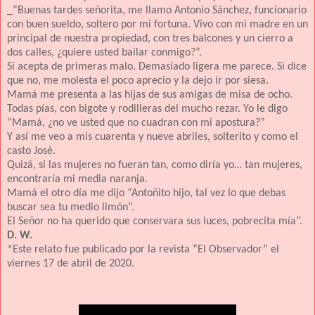
_”Buenas tardes señorita, me llamo Antonio Sánchez, funcionario
con buen sueldo, soltero por mi fortuna. Vivo con mi madre en un
principal de nuestra propiedad, con tres balcones y un cierro a
dos calles, ¿quiere usted bailar conmigo?”.
Si acepta de primeras malo. Demasiado ligera me parece. Si dice
que no, me molesta el poco aprecio y la dejo ir por siesa.
Mamá me presenta a las hijas de sus amigas de misa de ocho.
Todas pías, con bigote y rodilleras del mucho rezar. Yo le digo
“Mamá, ¿no ve usted que no cuadran con mi apostura?”
Y así me veo a mis cuarenta y nueve abriles, solterito y como el
casto José.
Quizá, si las mujeres no fueran tan, como diría yo… tan mujeres,
encontraría mi media naranja.
Mamá el otro día me dijo “Antoñito hijo, tal vez lo que debas
buscar sea tu medio limón”.
El Señor no ha querido que conservara sus luces, pobrecita mía”.
D. W.
*Este relato fue publicado por la revista “El Observador” el
viernes 17 de abril de 2020.