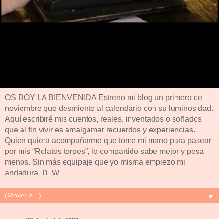
OS DOY LA BIENVENIDA Estreno mi blog un primero de
noviembre que desmiente al calendario con su luminosidad.
Aquí escribiré mis cuentos, reales, inventados o soñados
que al fin vivir es amalgamar recuerdos y experiencias.
Quien quiera acompañarme que tome mi mano para pasear
por mis “Relatos torpes”, lo compartido sabe mejor y pesa
menos. Sin más equipaje que yo misma empiezo mi
andadura. D. W.
▼