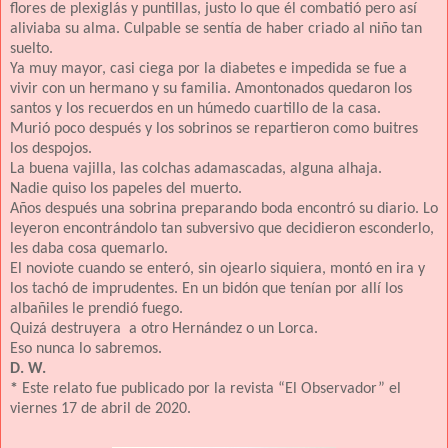
flores de plexiglás y puntillas, justo lo que él combatió pero así
aliviaba su alma. Culpable se sentía de haber criado al niño tan
suelto.
Ya muy mayor, casi ciega por la diabetes e impedida se fue a
vivir con un hermano y su familia. Amontonados quedaron los
santos y los recuerdos en un húmedo cuartillo de la casa.
Murió poco después y los sobrinos se repartieron como buitres
los despojos.
La buena vajilla, las colchas adamascadas, alguna alhaja.
Nadie quiso los papeles del muerto.
Años después una sobrina preparando boda encontró su diario. Lo
leyeron encontrándolo tan subversivo que decidieron esconderlo,
les daba cosa quemarlo.
El noviote cuando se enteró, sin ojearlo siquiera, montó en ira y
los tachó de imprudentes. En un bidón que tenían por allí los
albañiles le prendió fuego.
Quizá destruyera a otro Hernández o un Lorca.
Eso nunca lo sabremos.
D. W.
*
Este relato fue publicado por la revista “El Observador” el
viernes 17 de abril de 2020.