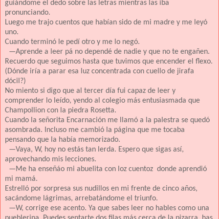
guiándome el dedo sobre las letras mientras las iba
pronunciando.
Luego me trajo cuentos que habían sido de mi madre y me leyó
uno.
Cuando terminó le pedí otro y me lo negó.
—Aprende a leer pá no dependé de nadie y que no te engañen.
Recuerdo que seguimos hasta que tuvimos que encender el flexo.
(Dónde iría a parar esa luz concentrada con cuello de jirafa
dócil?)
No miento si digo que al tercer día fui capaz de leer y
comprender lo leído, yendo al colegio más entusiasmada que
Champollion con la piedra Rosetta.
Cuando la señorita Encarnación me llamó a la palestra se quedó
asombrada. Incluso me cambió la página que me tocaba
pensando que la había memorizado.
—Vaya, W, hoy no estás tan lerda. Espero que sigas así,
aprovechando mis lecciones.
—Me ha enseñáo mi abuelita con loz cuentoz donde aprendió
mi mamá.
Estrelló por sorpresa sus nudillos en mi frente de cinco años,
sacándome lágrimas, arrebatándome el triunfo.
—W, corrige ese acento. Ya que sabes leer no hables como una
pueblerina. Puedes sentarte dos filas más cerca de la pizarra, has