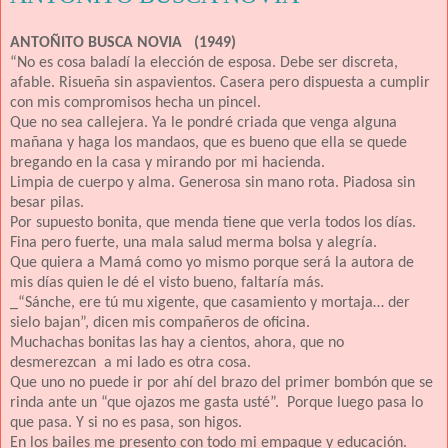
ANTOÑITO BUSCA NOVIA (1949)
“No es cosa baladí la elección de esposa. Debe ser discreta,
afable. Risueña sin aspavientos. Casera pero dispuesta a cumplir
con mis compromisos hecha un pincel.
Que no sea callejera. Ya le pondré criada que venga alguna
mañana y haga los mandaos, que es bueno que ella se quede
bregando en la casa y mirando por mi hacienda.
Limpia de cuerpo y alma. Generosa sin mano rota. Piadosa sin
besar pilas.
Por supuesto bonita, que menda tiene que verla todos los días.
Fina pero fuerte, una mala salud merma bolsa y alegría.
Que quiera a Mamá como yo mismo porque será la autora de
mis días quien le dé el visto bueno, faltaría más.
_“Sánche, ere tú mu xigente, que casamiento y mortaja… der
sielo bajan”, dicen mis compañeros de oficina.
Muchachas bonitas las hay a cientos, ahora, que no
desmerezcan a mi lado es otra cosa.
Que uno no puede ir por ahí del brazo del primer bombón que se
rinda ante un “que ojazos me gasta usté”. Porque luego pasa lo
que pasa. Y si no es pasa, son higos.
En los bailes me presento con todo mi empaque y educación.