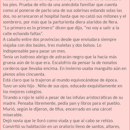
los pies. Prueba de ello da una anécdota familiar que cuenta
como al ponerse de parto una de sus sobrinas estando solas las
dos, no arrancaron al hospital hasta que no calzó sus mitones y el
sombrero, por más que la parturienta diera alaridos de fiera.
“Lo primero es lo primero” dicen que dijo, “no voy a salir a la
calle echando faltas”.
A caballo entre dos provincias desde que enviudara siempre
viajaba con dos baúles, tres maletas y dos bolsos. Lo
indispensable para pasar un mes.
Tenía un lustroso abrigo de astracán negro que la hacía más
gruesa aún de lo que era. Escalofrío da pensar la de nonatos
corderos que llevaba encima. En invierno usaba manguito aún en
plenos años cincuenta.
Está claro que la trajeron al mundo equivocándose de época.
Tuvo un solo hijo . Niño de sus ojos, educado exquisitamente en
los mejores colegios.
Tirando a rojo le salió a pesar de las ínfulas aristocráticas de su
madre. Pensaba libremente, pedía pan y libros para el pueblo.
Murió, según le dijeron, de tifus, encerrado en una cárcel
miserable.
Dejó novia que le lloró como viuda y que al cabo se rehizo.
Convirtió su habitación en un oratorio lleno de santos, altares,