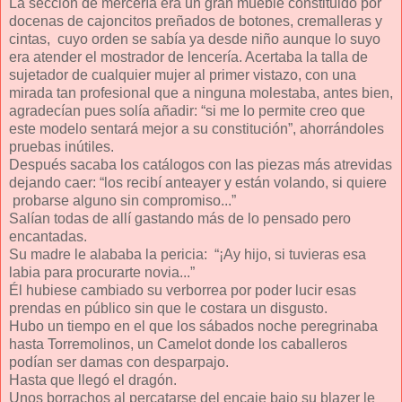
La sección de mercería era un gran mueble constituido por
docenas de cajoncitos preñados de botones, cremalleras y
cintas, cuyo orden se sabía ya desde niño aunque lo suyo
era atender el mostrador de lencería. Acertaba la talla de
sujetador de cualquier mujer al primer vistazo, con una
mirada tan profesional que a ninguna molestaba, antes bien,
agradecían pues solía añadir: “si me lo permite creo que
este modelo sentará mejor a su constitución”, ahorrándoles
pruebas inútiles.
Después sacaba los catálogos con las piezas más atrevidas
dejando caer: “los recibí anteayer y están volando, si quiere
probarse alguno sin compromiso...”
Salían todas de allí gastando más de lo pensado pero
encantadas.
Su madre le alababa la pericia: “¡Ay hijo, si tuvieras esa
labia para procurarte novia...”
Él hubiese cambiado su verborrea por poder lucir esas
prendas en público sin que le costara un disgusto.
Hubo un tiempo en el que los sábados noche peregrinaba
hasta Torremolinos, un Camelot donde los caballeros
podían ser damas con desparpajo.
Hasta que llegó el dragón.
Unos borrachos al percatarse del encaje bajo su blazer le