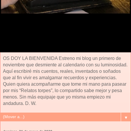
OS DOY LA BIENVENIDA Estreno mi blog un primero de
noviembre que desmiente al calendario con su luminosidad.
Aquí escribiré mis cuentos, reales, inventados o soñados
que al fin vivir es amalgamar recuerdos y experiencias.
Quien quiera acompañarme que tome mi mano para pasear
por mis “Relatos torpes”, lo compartido sabe mejor y pesa
menos. Sin más equipaje que yo misma empiezo mi
andadura. D. W.
▼