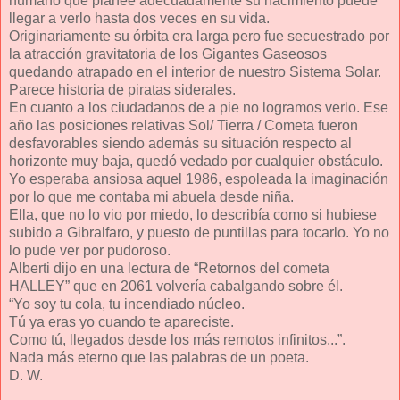
humano que planee adecuadamente su nacimiento puede
llegar a verlo hasta dos veces en su vida.
Originariamente su órbita era larga pero fue secuestrado por
la atracción gravitatoria de los Gigantes Gaseosos
quedando atrapado en el interior de nuestro Sistema Solar.
Parece historia de piratas siderales.
En cuanto a los ciudadanos de a pie no logramos verlo. Ese
año las posiciones relativas Sol/ Tierra / Cometa fueron
desfavorables siendo además su situación respecto al
horizonte muy baja, quedó vedado por cualquier obstáculo.
Yo esperaba ansiosa aquel 1986, espoleada la imaginación
por lo que me contaba mi abuela desde niña.
Ella, que no lo vio por miedo, lo describía como si hubiese
subido a Gibralfaro, y puesto de puntillas para tocarlo. Yo no
lo pude ver por pudoroso.
Alberti dijo en una lectura de “Retornos del cometa
HALLEY” que en 2061 volvería cabalgando sobre él.
“Yo soy tu cola, tu incendiado núcleo.
Tú ya eras yo cuando te apareciste.
Como tú, llegados desde los más remotos infinitos...”.
Nada más eterno que las palabras de un poeta.
D. W.