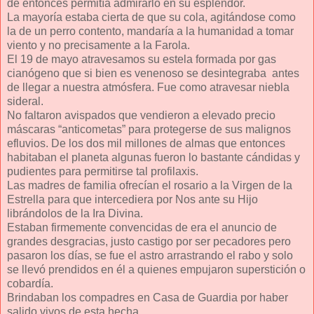
de entonces permitía admirarlo en su esplendor.
La mayoría estaba cierta de que su cola, agitándose como
la de un perro contento, mandaría a la humanidad a tomar
viento y no precisamente a la Farola.
El 19 de mayo atravesamos su estela formada por gas
cianógeno que si bien es venenoso se desintegraba antes
de llegar a nuestra atmósfera. Fue como atravesar niebla
sideral.
No faltaron avispados que vendieron a elevado precio
máscaras “anticometas” para protegerse de sus malignos
efluvios. De los dos mil millones de almas que entonces
habitaban el planeta algunas fueron lo bastante cándidas y
pudientes para permitirse tal profilaxis.
Las madres de familia ofrecían el rosario a la Virgen de la
Estrella para que intercediera por Nos ante su Hijo
librándolos de la Ira Divina.
Estaban firmemente convencidas de era el anuncio de
grandes desgracias, justo castigo por ser pecadores pero
pasaron los días, se fue el astro arrastrando el rabo y solo
se llevó prendidos en él a quienes empujaron superstición o
cobardía.
Brindaban los compadres en Casa de Guardia por haber
salido vivos de esta hecha.