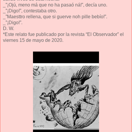
_”¡Ojú, meno má que no ha pasaó ná!”, decía uno.
_”¡Digo!”, contestaba otro.
_”Maesttro rellena, que si guerve noh pille bebío!”.
_”¡Digo!”.
D. W.
*Este relato fue publicado por la revista “El Observador” el
viernes 15 de mayo de 2020.