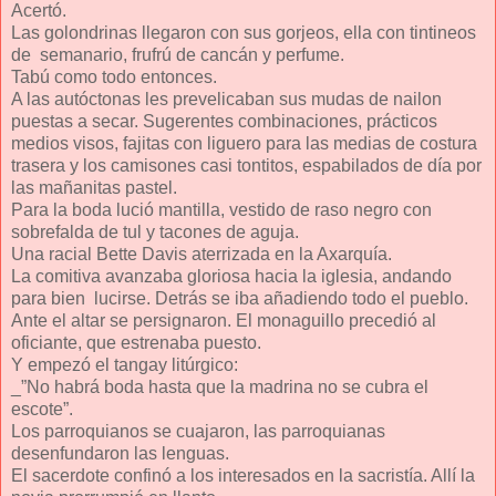
Acertó.
Las golondrinas llegaron con sus gorjeos, ella con tintineos
de semanario, frufrú de cancán y perfume.
Tabú como todo entonces.
A las autóctonas les prevelicaban sus mudas de nailon
puestas a secar. Sugerentes combinaciones, prácticos
medios visos, fajitas con liguero para las medias de costura
trasera y los camisones casi tontitos, espabilados de día por
las mañanitas pastel.
Para la boda lució mantilla, vestido de raso negro con
sobrefalda de tul y tacones de aguja.
Una racial Bette Davis aterrizada en la Axarquía.
La comitiva avanzaba gloriosa hacia la iglesia, andando
para bien lucirse. Detrás se iba añadiendo todo el pueblo.
Ante el altar se persignaron. El monaguillo precedió al
oficiante, que estrenaba puesto.
Y empezó el tangay litúrgico:
_”No habrá boda hasta que la madrina no se cubra el
escote”.
Los parroquianos se cuajaron, las parroquianas
desenfundaron las lenguas.
El sacerdote confinó a los interesados en la sacristía. Allí la