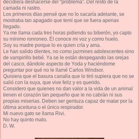
decidiera deshacerse del “problema”. Del resto de la
camada ni rastro.
Los primeros días pensé que no lo sacaría adelante, se
mostraba tan apagado que temí que se fuera apenas
llegado.
Ya me llama cada tres horas pidiendo su biberón, yo capto
su mínimo ronroneo. Él conoce mi voz y como huelo.
Soy su madre porque lo es quien cría y ama.
Le han salido dientes, no como jazmines adolescentes sino
de vampirillo bebé. Ya se le están despegando las orejas
del casco, dándole aspecto de Yoda y haciéndome
preguntar por qué no le llamé Carlos Windsor.
Quisiera que el basura canalla que lo tiró supiera que no se
salió con la suya, que vive feliz y es querido.
Considero que quienes no dan valor a la vida de un animal
tienen el corazón tan pequeño que le no cabrán ni sus
propias miserias. Deben ser gentuza capaz de matar por la
última aceituna o el único respirador.
Mi nuevo gato se llama Rivi.
No hay quinto malo.
D. W.