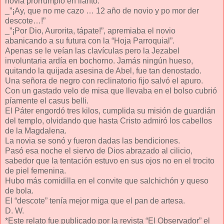
novia prorrumpió en llanto.
_”¡Ay, que no me cazo … 12 año de novio y po mor der
descote…!”
_”¡Por Dio, Aurorita, tápate!”, apremiaba el novio
abanicando a su futura con la “Hoja Parroquial”.
Apenas se le veían las clavículas pero la Jezabel
involuntaria ardía en bochorno. Jamás ningún hueso,
quitando la quijada asesina de Abel, fue tan denostado.
Una señora de negro con reclinatorio fijo salvó el apuro.
Con un gastado velo de misa que llevaba en el bolso cubrió
píamente el casus belli.
El Páter engordó tres kilos, cumplida su misión de guardián
del templo, olvidando que hasta Cristo admiró los cabellos
de la Magdalena.
La novia se sonó y fueron dadas las bendiciones.
Pasó esa noche el siervo de Dios abrazado al cilicio,
sabedor que la tentación estuvo en sus ojos no en el trocito
de piel femenina.
Hubo más comidilla en el convite que salchichón y queso
de bola.
El “descote” tenía mejor miga que el pan de artesa.
D. W.
*Este relato fue publicado por la revista “El Observador” el