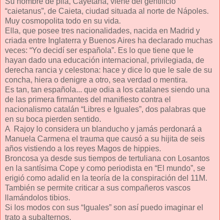
Su nombre de pila, Cayetana, viene del gentilicio
“caietanus”, de Caieta, ciudad situada al norte de Nápoles.
Muy cosmopolita todo en su vida.
Ella, que posee tres nacionalidades, nacida en Madrid y
criada entre Inglaterra y Buenos Aires ha declarado muchas
veces: “Yo decidí ser española”. Es lo que tiene que le
hayan dado una educación internacional, privilegiada, de
derecha rancia y celestona: hace y dice lo que le sale de su
concha, hiera o denigre a otro, sea verdad o mentira.
Es tan, tan española... que odia a los catalanes siendo una
de las primera firmantes del manifiesto contra el
nacionalismo catalán “Libres e Iguales”, dos palabras que
en su boca pierden sentido.
A Rajoy lo considera un blanducho y jamás perdonará a
Manuela Carmena el trauma que causó a su hijita de seis
años vistiendo a los reyes Magos de hippies.
Broncosa ya desde sus tiempos de tertuliana con Losantos
en la santísima Cope y como periodista en “El mundo”, se
erigió como adalid en la teoría de la conspiración del 11M.
También se permite criticar a sus compañeros vascos
llamándolos tibios.
Si los modos con sus “Iguales” son así puedo imaginar el
trato a subalternos.