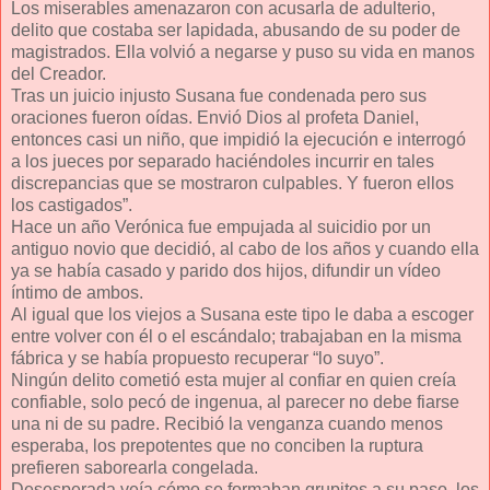
Los miserables amenazaron con acusarla de adulterio,
delito que costaba ser lapidada, abusando de su poder de
magistrados. Ella volvió a negarse y puso su vida en manos
del Creador.
Tras un juicio injusto Susana fue condenada pero sus
oraciones fueron oídas. Envió Dios al profeta Daniel,
entonces casi un niño, que impidió la ejecución e interrogó
a los jueces por separado haciéndoles incurrir en tales
discrepancias que se mostraron culpables. Y fueron ellos
los castigados”.
Hace un año Verónica fue empujada al suicidio por un
antiguo novio que decidió, al cabo de los años y cuando ella
ya se había casado y parido dos hijos, difundir un vídeo
íntimo de ambos.
Al igual que los viejos a Susana este tipo le daba a escoger
entre volver con él o el escándalo; trabajaban en la misma
fábrica y se había propuesto recuperar “lo suyo”.
Ningún delito cometió esta mujer al confiar en quien creía
confiable, solo pecó de ingenua, al parecer no debe fiarse
una ni de su padre. Recibió la venganza cuando menos
esperaba, los prepotentes que no conciben la ruptura
prefieren saborearla congelada.
Desesperada veía cómo se formaban grupitos a su paso, los