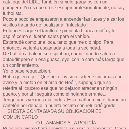
catálogo del LIDL. También simulé gargajos con un
pompero. Yo es que no sé escupir profesionalmente, no soy
furbolista.
Poco a poco se empezaron a encender las luces y alzar los
visillos tratando de localizar al “infectado”.
Entonces saqué el tarrillo de pimienta blanca molía y lo
aspiré como si fueran sales para el vahído.
Estornudé como una loca, tanto que me dio hipo. Para
entonces ya tenía escamada a toda la vecindad.
De balcón a balcón se espiaban, como cuando salen a
aplaudir pero sin esa guasa, oye, con la cara más larga que
un confinamiento.
Yo lo pasé requetebién.
Hubo quien dijo: “¡Que poco civismo, si tiene síntomas que
avise y la metan en el arca de Noé!”, supongo que se
referirá al crucero ese que no dejaron atracar en ningún
puerto, y por ahí seguirá como el holandé errante...
Tengo unos vecinos mú lindos. Esta mañana me echaron un
cartelón por debajo la puerta escrito con retuladó gordo.
SI ESTÁ CONTAGIADA SU OBLIGACIÓN ES
COMUNICARLO
O LLAMAMOS A LA POLICÍA.
Pues eso mismo hará servidora y sin mala conciencia. Cada