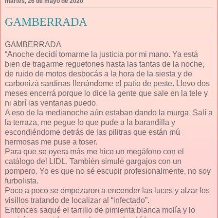
martes, 26 de mayo de 2020
GAMBERRADA
GAMBERRADA
“Anoche decidí tomarme la justicia por mi mano. Ya está
bien de tragarme reguetones hasta las tantas de la noche,
de ruido de motos desbocás a la hora de la siesta y de
carbonizá sardinas llenándome el patio de peste. Llevo dos
meses encerrá porque lo dice la gente que sale en la tele y
ni abrí las ventanas puedo.
A eso de la medianoche aún estaban dando la murga. Salí a
la terraza, me pegue lo que pude a la barandilla y
escondiéndome detrás de las pilitras que están mú
hermosas me puse a toser.
Para que se oyera más me hice un megáfono con el
catálogo del LIDL. También simulé gargajos con un
pompero. Yo es que no sé escupir profesionalmente, no soy
furbolista.
Poco a poco se empezaron a encender las luces y alzar los
visillos tratando de localizar al “infectado”.
Entonces saqué el tarrillo de pimienta blanca molía y lo