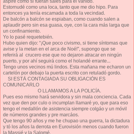
aspiré como si fueran sales para el vahído.
Estornudé como una loca, tanto que me dio hipo. Para
entonces ya tenía escamada a toda la vecindad.
De balcón a balcón se espiaban, como cuando salen a
aplaudir pero sin esa guasa, oye, con la cara más larga que
un confinamiento.
Yo lo pasé requetebién.
Hubo quien dijo: “¡Que poco civismo, si tiene síntomas que
avise y la metan en el arca de Noé!”, supongo que se
referirá al crucero ese que no dejaron atracar en ningún
puerto, y por ahí seguirá como el holandé errante...
Tengo unos vecinos mú lindos. Esta mañana me echaron un
cartelón por debajo la puerta escrito con retuladó gordo.
SI ESTÁ CONTAGIADA SU OBLIGACIÓN ES
COMUNICARLO
O LLAMAMOS A LA POLICÍA.
Pues eso mismo hará servidora y sin mala conciencia. Cada
vez que den por culo o incumplan llamaré yo, que para eso
tengo el medallón de asistencia siempre colgáo y un móvil
de números grandes y pre marcáos.
Que tengo 90 años y me he chupao una guerra, la dictadura
y tó los años la derrota en Eurovisión menos cuando fueron
la Massié y la Salomé.