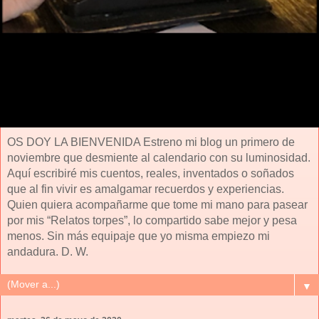
OS DOY LA BIENVENIDA Estreno mi blog un primero de
noviembre que desmiente al calendario con su luminosidad.
Aquí escribiré mis cuentos, reales, inventados o soñados
que al fin vivir es amalgamar recuerdos y experiencias.
Quien quiera acompañarme que tome mi mano para pasear
por mis “Relatos torpes”, lo compartido sabe mejor y pesa
menos. Sin más equipaje que yo misma empiezo mi
andadura. D. W.
▼