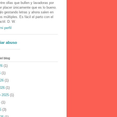
tre ollas que bullen y lavadoras por
or placer únicamente que es lo bueno.
lo gestando letras y ahora salen en
 múltiples. Es fácil el parto con el
áctil. D. W.
mi perfil
iar abuso
el blog
26
(1)
6
(1)
026
(1)
026
(1)
e 2025
(1)
5
(1)
5
(3)
025
(1)