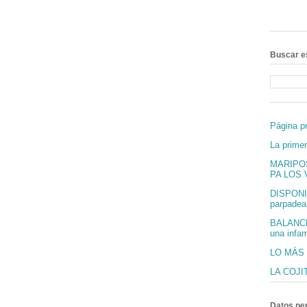
Buscar e
Página pr
La prime
MARIPO
PA LOS V
DISPONI
parpadea 
BALANCÉ
una infam
LO MÁS
LA COJI
Datos pe