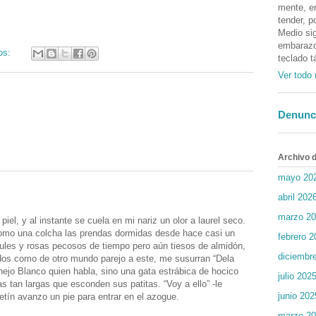
mente, en
tender, p
Medio sig
embarazos
os:
teclado t
Ver todo 
Denunc
Archivo d
mayo 20
abril 202
marzo 2
iel, y al instante se cuela en mi nariz un olor a laurel seco.
como una colcha las prendas dormidas desde hace casi un
febrero 2
zules y rosas pecosos de tiempo pero aún tiesos de almidón,
diciembr
dos como de otro mundo parejo a este, me susurran “Dela
ejo Blanco quien habla, sino una gata estrábica de hocico
julio 202
 tan largas que esconden sus patitas. “Voy a ello” -le
junio 202
tín avanzo un pie para entrar en el azogue.
marzo 2