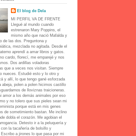
El blog de Dela
MI PERFIL VA DE FRENTE
Llegué al mundo cuando
estrenaron Mary Poppins, el
mismo año que nació Mafalda y
o de las dos. Preguntona y
iática, mezclada no agitada. Desde el
aterno aprendí a amar libros y gatos.
mo cardo, florecí, me emparejé y nos
amos. Dos ardillas voladoras
as que a veces nos visitan. Siempre
o nueces. Estudié esto y lo otro y
cá y allí, lo que tengo gané esforzada
abeja, polen a polen hicimos castillo
guardarnos de lloviznas traicioneras.
i amor a los demás animales por eso
mo y no tolero que sus pieles sean mi
Feminista porque está en mis genes
os de sometimiento bastan. Me inclino
de dobla el corazón. Me agobian el
 arrogancia. Detesto ir a la peluquería y
con la tacañería de bolsillo y
 Escribo a jirones lo que pasa por mi