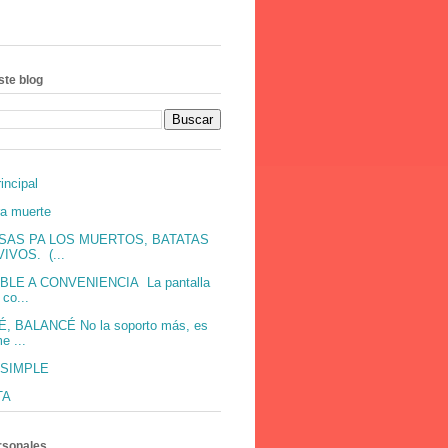
ste blog
incipal
ra muerte
SAS PA LOS MUERTOS, BATATAS
IVOS. (...
BLE A CONVENIENCIA La pantalla
co...
, BALANCÉ No la soporto más, es
e ...
 SIMPLE
TA
rsonales