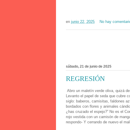
en
junio 22, 2025
No hay comentari
sábado, 21 de junio de 2025
REGRESIÓN
Abro un maletín verde oliva, quizá de p
Levanto el papel de seda que cubre 
siglo: baberos, camisitas, faldones a
bordados con flores y animales cándi
¿has cruzado el espejo?” No es el Con
rojo vestida con un camisón de mangas
respondo- Y cerrando de nuevo el male