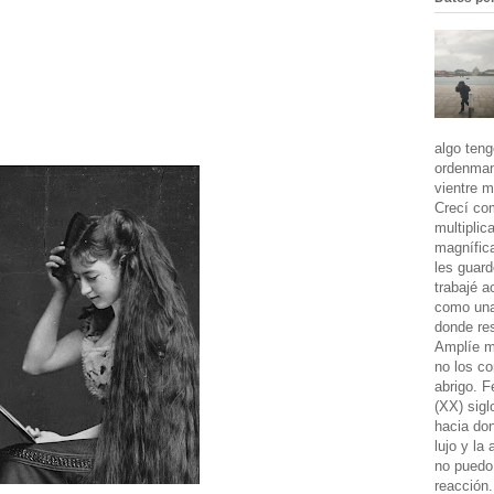
algo teng
ordenman
vientre m
Crecí co
multiplic
magnífic
les guard
trabajé a
como una 
donde res
Amplíe m
no los co
abrigo. 
(XX) sigl
hacia don
lujo y la
no puedo 
reacción.