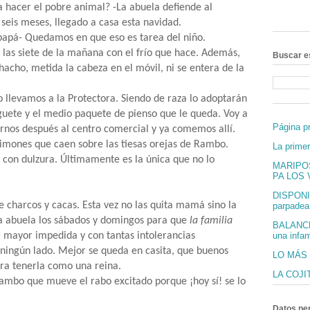
 hacer el pobre animal? -La abuela defiende al
 seis meses, llegado a casa esta navidad.
papá- Quedamos en que eso es tarea del niño.
as siete de la mañana con el frío que hace. Además,
Buscar e
chacho, metida la cabeza en el móvil, ni se entera de la
levamos a la Protectora. Siendo de raza lo adoptarán
guete y el medio paquete de pienso que le queda. Voy a
Página pr
irnos después al centro comercial y ya comemos allí.
rimones que caen sobre las tiesas orejas de Rambo.
La prime
a con dulzura. Últimamente es la única que no lo
MARIPO
PA LOS V
DISPONI
e charcos y cacas. Esta vez no las quita mamá sino la
parpadea 
a abuela los sábados y domingos para que
la familia
BALANCÉ
mayor impedida y con tantas intolerancias
una infam
 ningún lado. Mejor se queda en casita, que buenos
LO MÁS
ara tenerla como una reina.
LA COJI
Rambo que mueve el rabo excitado porque ¡hoy sí! se lo
Datos pe