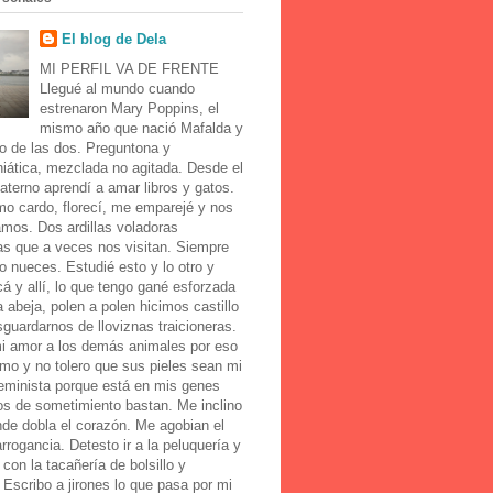
El blog de Dela
MI PERFIL VA DE FRENTE
Llegué al mundo cuando
estrenaron Mary Poppins, el
mismo año que nació Mafalda y
o de las dos. Preguntona y
iática, mezclada no agitada. Desde el
aterno aprendí a amar libros y gatos.
mo cardo, florecí, me emparejé y nos
amos. Dos ardillas voladoras
as que a veces nos visitan. Siempre
o nueces. Estudié esto y lo otro y
cá y allí, lo que tengo gané esforzada
abeja, polen a polen hicimos castillo
guardarnos de lloviznas traicioneras.
i amor a los demás animales por eso
mo y no tolero que sus pieles sean mi
Feminista porque está en mis genes
os de sometimiento bastan. Me inclino
de dobla el corazón. Me agobian el
 arrogancia. Detesto ir a la peluquería y
con la tacañería de bolsillo y
 Escribo a jirones lo que pasa por mi