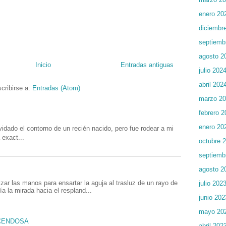
enero 20
diciembr
septiemb
agosto 2
Inicio
Entradas antiguas
julio 202
abril 202
cribirse a:
Entradas (Atom)
marzo 2
febrero 2
enero 20
o el contorno de un recién nacido, pero fue rodear a mi
 exact...
octubre 
septiemb
agosto 2
las manos para ensartar la aguja al trasluz de un rayo de
julio 202
ía la mirada hacia el respland...
junio 202
mayo 20
ACENDOSA
abril 202