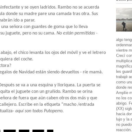
esinfectante y se oyen ladridos. Rambo no se acuerda
aula donde su madre pare una camada tras otra. Sus
habrán ido a parar.
 una señora con guantes de goma que lo lleva
 su juguete, pero no su cama.
No están permitidas -
algo teng
ordenman
vientre m
bajo, el chico levanta los ojos del móvil y ve el letrero
Crecí co
quiera del coche.
multiplic
ctora?
magnífic
les guard
egalos de Navidad están siendo devueltos - ríe mamá.
trabajé a
como una 
spués se va a una esquina y lloriquea. La puerta se
donde res
quita el juguete con un gruñido. Rambo se orina
Amplíe m
no los co
señora de fuera que aún caben otros dos más y que
abrigo. 
allejero. Escribe en la etiqueta “macho /entrada
(XX) sigl
tualiza-
aquí son todos
Putoperro.
hacia don
lujo y la
no puedo 
reacción.