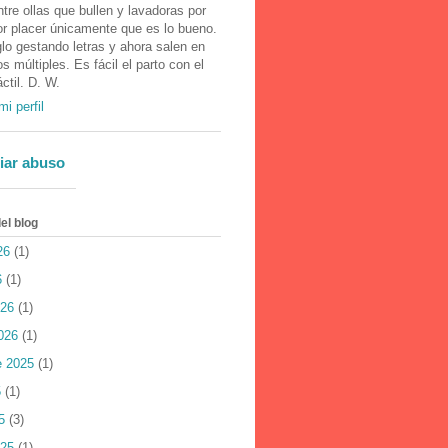
tre ollas que bullen y lavadoras por
or placer únicamente que es lo bueno.
lo gestando letras y ahora salen en
 múltiples. Es fácil el parto con el
áctil. D. W.
mi perfil
iar abuso
el blog
26
(1)
6
(1)
026
(1)
026
(1)
e 2025
(1)
5
(1)
5
(3)
025
(1)