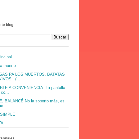
ste blog
incipal
ra muerte
SAS PA LOS MUERTOS, BATATAS
IVOS. (...
BLE A CONVENIENCIA La pantalla
co...
, BALANCÉ No la soporto más, es
e ...
 SIMPLE
TA
rsonales