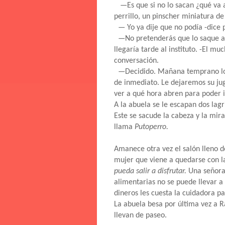
—Es que si no lo sacan ¿qué va a
perrillo, un pinscher miniatura de
— Yo ya dije que no podía -dice 
—No pretenderás que lo saque a l
llegaría tarde al instituto. -El mu
conversación.
—Decidido. Mañana temprano lo l
de inmediato. Le dejaremos su ju
ver a qué hora abren para poder 
A la abuela se le escapan dos lag
Este se sacude la cabeza y la mir
llama
Putoperro.
Amanece otra vez el salón lleno d
mujer que viene a quedarse con l
pueda salir a disfrutar.
Una señora 
alimentarias no se puede llevar a
dineros les cuesta la cuidadora p
La abuela besa por última vez a 
llevan de paseo.