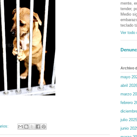
mente, en
tender, p
Medio sig
embarazos
teclado t
Ver todo 
Denunc
Archivo d
mayo 20
abril 202
marzo 2
febrero 2
diciembr
julio 202
rios:
junio 202
marzo 2