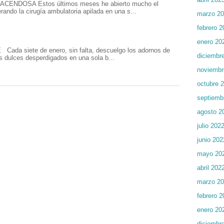
NDOSA Estos últimos meses he abierto mucho el
rando la cirugía ambulatoria apilada en una s...
marzo 2
febrero 2
enero 20
a siete de enero, sin falta, descuelgo los adornos de
diciembr
s dulces desperdigados en una sola b...
noviembr
octubre 
septiemb
agosto 2
julio 202
junio 202
mayo 20
abril 202
marzo 2
febrero 2
enero 20
diciembr