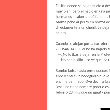
El sitio donde se bajan huele a d
muy bien, pero él nació en una j
hermanos a saber a qué familias 
Mamá pone al perro en brazos de
directamente a un chenil. Le deja
aclara
.
Cuando se alejan por la carretera a
ZOOSANITARIO, él no ha bajado si
—¿No lo ibas a dejar en la Prote
—No había sitio… se ve que los r
Rambo ladra hasta enronquecer. De
abre y entra un bodeguero que le 
encima de miedo. Oye decir a la 
“ese” no tiene nombre porque es c
febrero 23”
aunque da igual
- pun