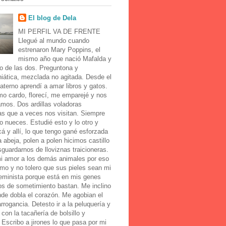
El blog de Dela
MI PERFIL VA DE FRENTE
Llegué al mundo cuando
estrenaron Mary Poppins, el
mismo año que nació Mafalda y
o de las dos. Preguntona y
iática, mezclada no agitada. Desde el
aterno aprendí a amar libros y gatos.
mo cardo, florecí, me emparejé y nos
amos. Dos ardillas voladoras
as que a veces nos visitan. Siempre
o nueces. Estudié esto y lo otro y
cá y allí, lo que tengo gané esforzada
abeja, polen a polen hicimos castillo
guardarnos de lloviznas traicioneras.
i amor a los demás animales por eso
mo y no tolero que sus pieles sean mi
Feminista porque está en mis genes
os de sometimiento bastan. Me inclino
de dobla el corazón. Me agobian el
 arrogancia. Detesto ir a la peluquería y
con la tacañería de bolsillo y
 Escribo a jirones lo que pasa por mi