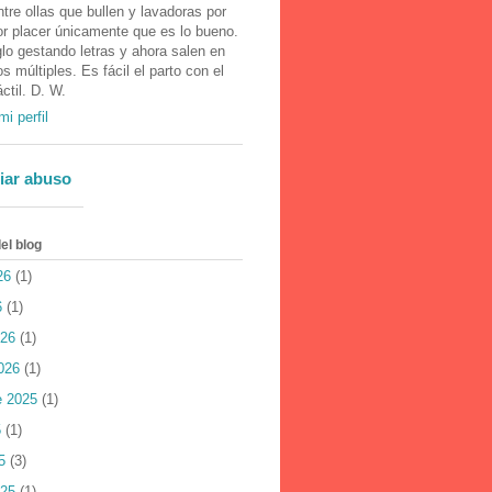
tre ollas que bullen y lavadoras por
or placer únicamente que es lo bueno.
lo gestando letras y ahora salen en
 múltiples. Es fácil el parto con el
áctil. D. W.
mi perfil
iar abuso
el blog
26
(1)
6
(1)
026
(1)
026
(1)
e 2025
(1)
5
(1)
5
(3)
025
(1)