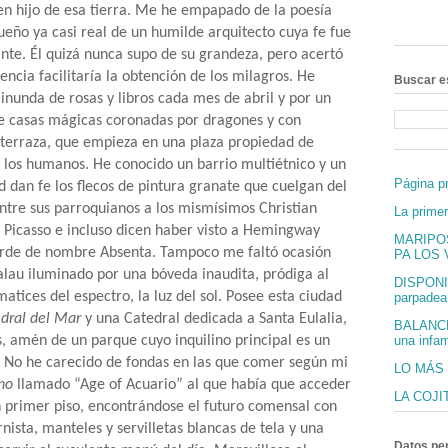
en hijo de esa tierra. Me he empapado de la poesía
ueño ya casi real de un humilde arquitecto cuya fe fue
ante. Él quizá nunca supo de su grandeza, pero acertó
ncia facilitaría la obtención de los milagros. He
Buscar e
nunda de rosas y libros cada mes de abril y por un
de casas mágicas coronadas por dragones y con
 terraza, que empieza en una plaza propiedad de
 los humanos. He conocido un barrio multiétnico y un
Página pr
d dan fe los flecos de pintura granate que cuelgan del
ntre sus parroquianos a los mismísimos Christian
La prime
 Picasso e incluso dicen haber visto a Hemingway
MARIPO
rde de nombre Absenta. Tampoco me faltó ocasión
PA LOS V
alau iluminado por una bóveda inaudita, pródiga al
DISPONI
matices del espectro, la luz del sol. Posee esta ciudad
parpadea 
edral del Mar
y una Catedral dedicada a Santa Eulalia,
BALANCÉ
, amén de un parque cuyo inquilino principal es un
una infam
. No he carecido de fondas en las que comer según mi
LO MÁS
ino
llamado “Age of Acuario” al que había que acceder
LA COJI
n primer piso, encontrándose el futuro comensal con
sta, manteles y servilletas blancas de tela y una
Datos pe