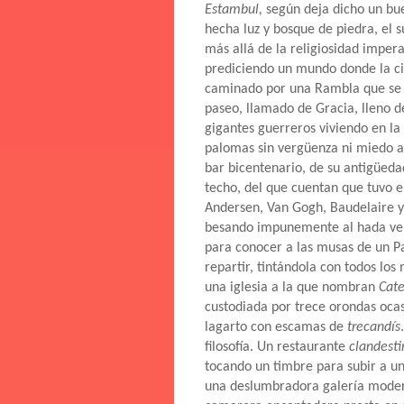
Estambul,
según deja dicho un bu
hecha luz y bosque de piedra, el s
más allá de la religiosidad imper
prediciendo un mundo donde la cie
caminado por una Rambla que se i
paseo, llamado de Gracia, lleno 
gigantes guerreros viviendo en la
palomas sin vergüenza ni miedo a
bar bicentenario, de su antigüeda
techo, del que cuentan que tuvo e
Andersen, Van Gogh, Baudelaire y
besando impunemente al hada ve
para conocer a las musas de un P
repartir, tintándola con todos los 
una iglesia a la que nombran
Cat
custodiada por trece orondas ocas
lagarto con escamas de
trecandís
filosofía. Un restaurante
clandest
tocando un timbre para subir a u
una deslumbradora galería moderni