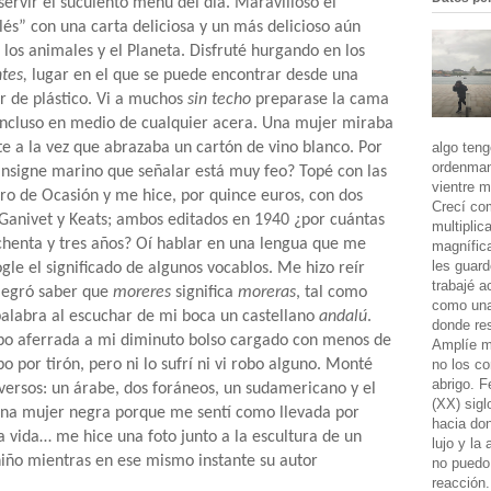
rvir el suculento menú del día. Maravilloso el
és” con una carta deliciosa y un más delicioso aún
los animales y el Planeta. Disfruté hurgando en los
ntes,
lugar en el que se puede encontrar desde una
r de plástico. Vi a muchos
sin techo
preparase la cama
 incluso en medio de cualquier acera. Una mujer miraba
algo teng
te a la vez que abrazaba un cartón de vino blanco. Por
ordenman
 insigne marino que señalar está muy feo? Topé con las
vientre m
bro de Ocasión y me hice, por quince euros, con dos
Crecí co
e Ganivet y Keats; ambos editados en 1940 ¿por cuántas
multiplic
henta y tres años? Oí hablar en una lengua que me
magnífic
les guard
gle el significado de algunos vocablos. Me hizo reír
trabajé a
legró saber que
moreres
significa
moreras
, tal como
como una 
alabra al escuchar de mi boca un castellano
andalú
.
donde res
po aferrada a mi diminuto bolso cargado con menos de
Amplíe m
no los co
o por tirón, pero ni lo sufrí ni vi robo alguno. Monté
abrigo. 
iversos: un árabe, dos foráneos, un sudamericano y el
(XX) sigl
 una mujer negra porque me sentí como llevada por
hacia don
la vida… me hice una foto junto a la escultura de un
lujo y la
iño mientras en ese mismo instante su autor
no puedo 
reacción.