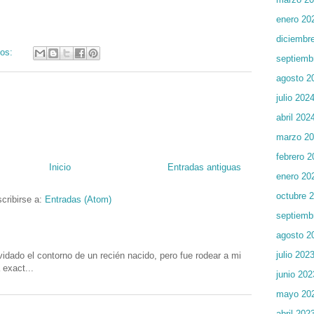
enero 20
diciembr
ios:
septiemb
agosto 2
julio 202
abril 202
marzo 2
febrero 2
Inicio
Entradas antiguas
enero 20
octubre 
cribirse a:
Entradas (Atom)
septiemb
agosto 2
julio 202
o el contorno de un recién nacido, pero fue rodear a mi
 exact...
junio 202
mayo 20
abril 202