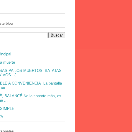
ste blog
incipal
ra muerte
SAS PA LOS MUERTOS, BATATAS
IVOS. (...
BLE A CONVENIENCIA La pantalla
co...
, BALANCÉ No la soporto más, es
e ...
 SIMPLE
TA
rsonales