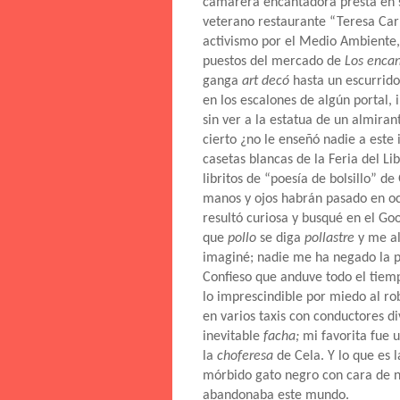
camarera encantadora presta en se
veterano restaurante “Teresa Carl
activismo por el Medio Ambiente, 
puestos del mercado de
Los enca
ganga
art decó
hasta un escurrido
en los escalones de algún portal,
sin ver a la estatua de un almiran
cierto ¿no le enseñó nadie a este
casetas blancas de la Feria del Li
libritos de “poesía de bolsillo” d
manos y ojos habrán pasado en oc
resultó curiosa y busqué en el Goo
que
pollo
se diga
pollastre
y me a
imaginé; nadie me ha negado la p
Confieso que anduve todo el tiem
lo imprescindible por miedo al rob
en varios taxis con conductores d
inevitable
facha;
mi favorita fue
la
choferesa
de Cela. Y lo que es 
mórbido gato negro con cara de n
abandonaba este mundo.