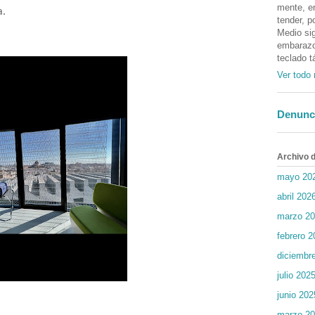
mente, en
a.
tender, p
Medio sig
embarazos
teclado t
Ver todo 
Denunc
Archivo d
mayo 20
abril 202
marzo 2
febrero 2
diciembr
julio 202
junio 202
marzo 2