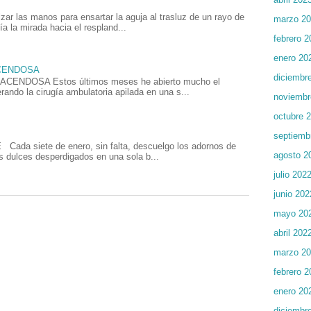
las manos para ensartar la aguja al trasluz de un rayo de
marzo 2
ía la mirada hacia el respland...
febrero 2
enero 20
ACENDOSA
diciembr
NDOSA Estos últimos meses he abierto mucho el
rando la cirugía ambulatoria apilada en una s...
noviembr
octubre 
septiemb
a siete de enero, sin falta, descuelgo los adornos de
agosto 2
s dulces desperdigados en una sola b...
julio 202
junio 202
mayo 20
abril 202
marzo 2
febrero 2
enero 20
diciembr