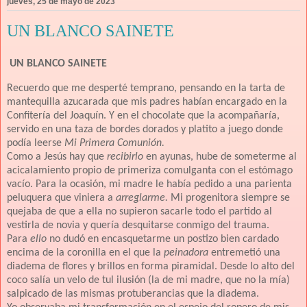
jueves, 25 de mayo de 2023
UN BLANCO SAINETE
UN BLANCO SAINETE
Recuerdo que me desperté temprano, pensando en la tarta de
mantequilla azucarada que mis padres habían encargado en la
Confitería del Joaquín. Y en el chocolate que la acompañaría,
servido en una taza de bordes dorados y platito a juego donde
podía leerse
Mi Primera Comunión.
Como a Jesús hay que
recibirlo
en ayunas, hube de someterme al
acicalamiento propio de primeriza comulganta con el estómago
vacío. Para la ocasión, mi madre le había pedido a una parienta
peluquera que viniera a
arreglarme.
Mi progenitora siempre se
quejaba de que a ella no supieron sacarle todo el partido al
vestirla de novia y quería desquitarse conmigo del trauma.
Para
ello
no dudó en encasquetarme un postizo bien cardado
encima de la coronilla en el que la
peinadora
entremetió una
diadema de flores y brillos en forma piramidal. Desde lo alto del
coco salía un velo de tul ilusión (la de mi madre, que no la mía)
salpicado de las mismas protuberancias que la diadema.