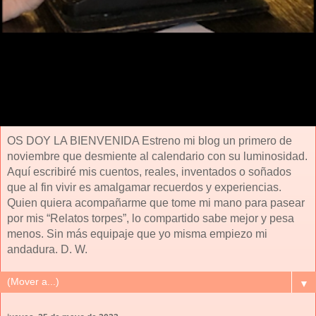
OS DOY LA BIENVENIDA Estreno mi blog un primero de
noviembre que desmiente al calendario con su luminosidad.
Aquí escribiré mis cuentos, reales, inventados o soñados
que al fin vivir es amalgamar recuerdos y experiencias.
Quien quiera acompañarme que tome mi mano para pasear
por mis “Relatos torpes”, lo compartido sabe mejor y pesa
menos. Sin más equipaje que yo misma empiezo mi
andadura. D. W.
▼