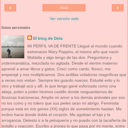
‹
›
Inicio
Ver versión web
Datos personales
El blog de Dela
MI PERFIL VA DE FRENTE Llegué al mundo cuando
estrenaron Mary Poppins, el mismo año que nació
Mafalda y algo tengo de las dos. Preguntona y
ordenmaniática, mezclada no agitada. Desde el vientre materno
aprendí a amar libros y gatos. Crecí como cardo, florecí, me
emparejé y nos multiplicamos. Dos ardillas voladoras magníficas que
a veces nos visitan. Siempre les guardo nueces. Estudié esto y lo
otro y trabajé acá y allí, lo que tengo gané esforzada como una
abeja, polen a polen hicimos castillo donde resguardarnos de
lloviznas traicioneras. Amplíe mi amor a los demás animales por eso
no los como y no tolero que sus pieles sean mi abrigo. Feminista
porque está en mis genes (XX) siglos de sometimiento bastan. Me
inclino hacia donde dobla el corazón. Me agobian el lujo y la
arrogancia. Detesto ir a la peluquería y no puedo con la tacañería de
bolsillo y reacción. Escribo a jirones lo que pasa por mi mente, entre