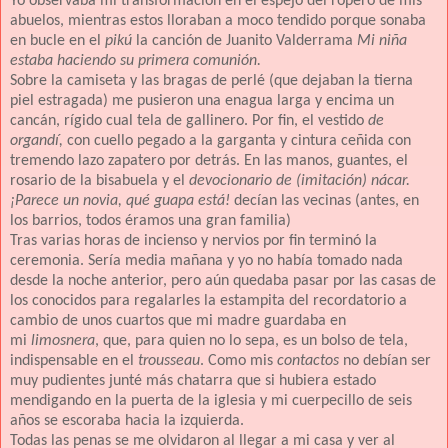
Yo observaba mi transformación en el espejo del ropero de mis
abuelos, mientras estos lloraban a moco tendido porque sonaba
en bucle en el
pikú
la canción de Juanito Valderrama
Mi niña
estaba haciendo su primera comunión.
Sobre la camiseta y las bragas de perlé (que dejaban la tierna
piel estragada) me pusieron una enagua larga y encima un
cancán, rígido cual tela de gallinero. Por fin, el vestido
de
organdí,
con cuello pegado a la garganta y cintura ceñida con
tremendo lazo zapatero por detrás. En las manos, guantes, el
rosario de la bisabuela y el
devocionario de (imitación) nácar.
¡Parece un novia, qué guapa está!
decían las vecinas (antes, en
los barrios, todos éramos una gran familia)
Tras varias horas de incienso y nervios por fin terminó la
ceremonia. Sería media mañana y yo no había tomado nada
desde la noche anterior, pero aún quedaba pasar por las casas de
los conocidos para regalarles la estampita del recordatorio a
cambio de unos cuartos que mi madre guardaba en
mi
limosnera
, que, para quien no lo sepa, es un bolso de tela,
indispensable en el
trousseau
. Como mis
contactos
no debían ser
muy pudientes junté más chatarra que si hubiera estado
mendigando en la puerta de la iglesia y mi cuerpecillo de seis
años se escoraba hacia la izquierda.
Todas las penas se me olvidaron al llegar a mi casa y ver al