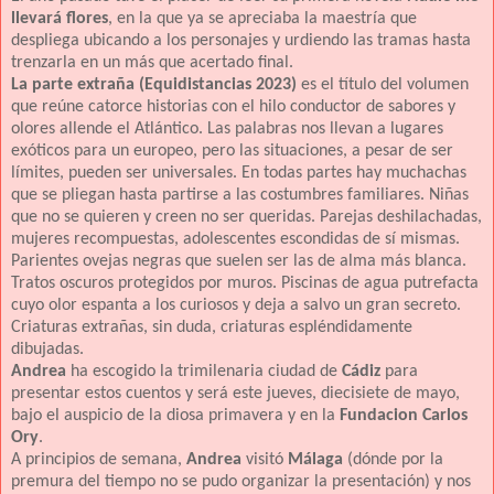
llevará flores
, en la que ya se apreciaba la maestría que
despliega ubicando a los personajes y urdiendo las tramas hasta
trenzarla en un más que acertado final.
La parte extraña (Equidistancias 2023)
es el título del volumen
que reúne catorce historias con el hilo conductor de sabores y
olores allende el Atlántico. Las palabras nos llevan a lugares
exóticos para un europeo, pero las situaciones, a pesar de ser
límites, pueden ser universales. En todas partes hay muchachas
que se pliegan hasta partirse a las costumbres familiares. Niñas
que no se quieren y creen no ser queridas. Parejas deshilachadas,
mujeres recompuestas, adolescentes escondidas de sí mismas.
Parientes ovejas negras que suelen ser las de alma más blanca.
Tratos oscuros protegidos por muros. Piscinas de agua putrefacta
cuyo olor espanta a los curiosos y deja a salvo un gran secreto.
Criaturas extrañas, sin duda, criaturas espléndidamente
dibujadas.
Andrea
ha escogido la trimilenaria ciudad de
Cádiz
para
presentar estos cuentos y será este jueves, diecisiete de mayo,
bajo el auspicio de la diosa primavera y en la
Fundacion Carlos
Ory
.
A principios de semana,
Andrea
visitó
Málaga
(dónde por la
premura del tiempo no se pudo organizar la presentación) y nos