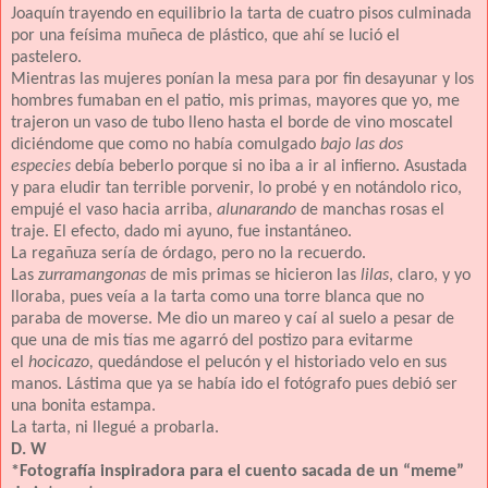
Joaquín trayendo en equilibrio la tarta de cuatro pisos culminada
por una feísima muñeca de plástico, que ahí se lució el
pastelero.
Mientras las mujeres ponían la mesa para por fin desayunar y los
hombres fumaban en el patio, mis primas, mayores que yo, me
trajeron un vaso de tubo lleno hasta el borde de vino moscatel
diciéndome que como no había comulgado
bajo las dos
especies
debía beberlo porque si no iba a ir al infierno. Asustada
y para eludir tan terrible porvenir, lo probé y en notándolo rico,
empujé el vaso hacia arriba,
alunarando
de manchas rosas el
traje. El efecto, dado mi ayuno, fue instantáneo.
La regañuza sería de órdago, pero no la recuerdo.
Las
zurramangonas
de mis primas se hicieron las
lilas
, claro, y yo
lloraba, pues veía a la tarta como una torre blanca que no
paraba de moverse. Me dio un mareo y caí al suelo a pesar de
que una de mis tías me agarró del postizo para evitarme
el
hocicazo,
quedándose el pelucón y el historiado velo en sus
manos. Lástima que ya se había ido el fotógrafo pues debió ser
una bonita estampa.
La tarta, ni llegué a probarla.
D. W
*Fotografía inspiradora para el cuento sacada de un “meme”