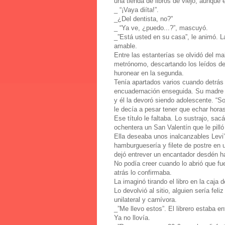
una tienda de libros de viejo, aunque 
_ “¡Vaya diíta!”.
_¿Del dentista, no?”
_ “Ya ve, ¿puedo...?”, mascuyó.
_”Está usted en su casa”, le animó. 
amable.
Entre las estanterías se olvidó del ma
metrónomo, descartando los leídos de 
huronear en la segunda.
Tenía apartados varios cuando detrás 
encuadernación enseguida. Su madre 
y él la devoró siendo adolescente. “So
le decía a pesar tener que echar horas
Ese título le faltaba. Lo sustrajo, sa
ochentera un San Valentín que le pilló
Ella deseaba unos inalcanzables Levi’
hamburguesería y filete de postre en
dejó entrever un encantador desdén ha
No podía creer cuando lo abrió que fu
atrás lo confirmaba.
La imaginó tirando el libro en la caja 
Lo devolvió al sitio, alguien sería fel
unilateral y carnívora.
_”Me llevo estos”. El librero estaba e
Ya no llovía.