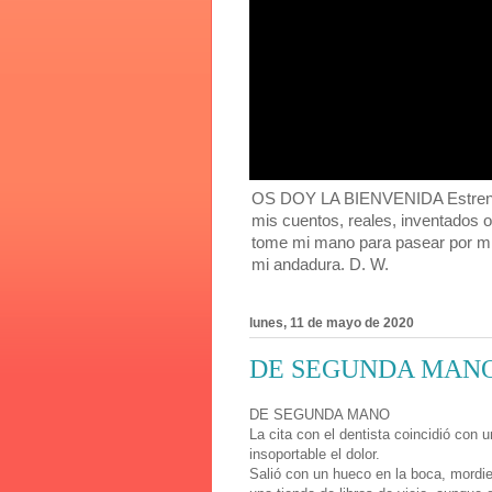
OS DOY LA BIENVENIDA Estreno mi
mis cuentos, reales, inventados 
tome mi mano para pasear por mi
mi andadura. D. W.
lunes, 11 de mayo de 2020
DE SEGUNDA MAN
DE SEGUNDA MANO
La cita con el dentista coincidió con 
insoportable el dolor.
Salió con un hueco en la boca, mordie