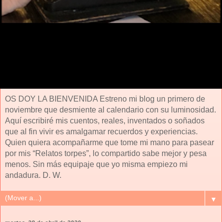
OS DOY LA BIENVENIDA Estreno mi blog un primero de
noviembre que desmiente al calendario con su luminosidad.
Aquí escribiré mis cuentos, reales, inventados o soñados
que al fin vivir es amalgamar recuerdos y experiencias.
Quien quiera acompañarme que tome mi mano para pasear
por mis “Relatos torpes”, lo compartido sabe mejor y pesa
menos. Sin más equipaje que yo misma empiezo mi
andadura. D. W.
▼