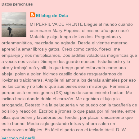
Datos personales
El blog de Dela
MI PERFIL VA DE FRENTE Llegué al mundo cuando
estrenaron Mary Poppins, el mismo año que nació
Mafalda y algo tengo de las dos. Preguntona y
ordenmaniática, mezclada no agitada. Desde el vientre materno
aprendí a amar libros y gatos. Crecí como cardo, florecí, me
emparejé y nos multiplicamos. Dos ardillas voladoras magníficas que
a veces nos visitan. Siempre les guardo nueces. Estudié esto y lo
otro y trabajé acá y allí, lo que tengo gané esforzada como una
abeja, polen a polen hicimos castillo donde resguardarnos de
lloviznas traicioneras. Amplíe mi amor a los demás animales por eso
no los como y no tolero que sus pieles sean mi abrigo. Feminista
porque está en mis genes (XX) siglos de sometimiento bastan. Me
inclino hacia donde dobla el corazón. Me agobian el lujo y la
arrogancia. Detesto ir a la peluquería y no puedo con la tacañería de
bolsillo y reacción. Escribo a jirones lo que pasa por mi mente, entre
ollas que bullen y lavadoras por tender, por placer únicamente que
es lo bueno. Medio siglo gestando letras y ahora salen en
embarazos múltiples. Es fácil el parto con el teclado táctil. D. W.
Ver todo mi perfil