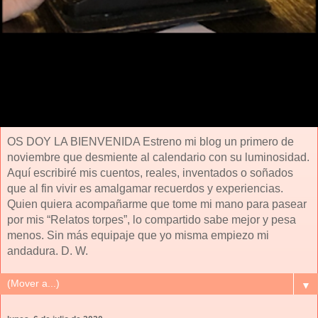
OS DOY LA BIENVENIDA Estreno mi blog un primero de
noviembre que desmiente al calendario con su luminosidad.
Aquí escribiré mis cuentos, reales, inventados o soñados
que al fin vivir es amalgamar recuerdos y experiencias.
Quien quiera acompañarme que tome mi mano para pasear
por mis “Relatos torpes”, lo compartido sabe mejor y pesa
menos. Sin más equipaje que yo misma empiezo mi
andadura. D. W.
▼