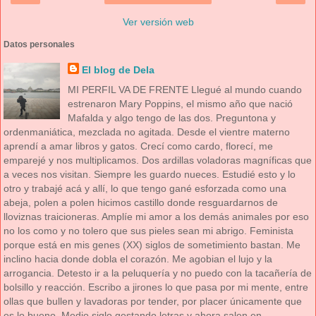
Ver versión web
Datos personales
El blog de Dela
MI PERFIL VA DE FRENTE Llegué al mundo cuando
estrenaron Mary Poppins, el mismo año que nació
Mafalda y algo tengo de las dos. Preguntona y
ordenmaniática, mezclada no agitada. Desde el vientre materno
aprendí a amar libros y gatos. Crecí como cardo, florecí, me
emparejé y nos multiplicamos. Dos ardillas voladoras magníficas que
a veces nos visitan. Siempre les guardo nueces. Estudié esto y lo
otro y trabajé acá y allí, lo que tengo gané esforzada como una
abeja, polen a polen hicimos castillo donde resguardarnos de
lloviznas traicioneras. Amplíe mi amor a los demás animales por eso
no los como y no tolero que sus pieles sean mi abrigo. Feminista
porque está en mis genes (XX) siglos de sometimiento bastan. Me
inclino hacia donde dobla el corazón. Me agobian el lujo y la
arrogancia. Detesto ir a la peluquería y no puedo con la tacañería de
bolsillo y reacción. Escribo a jirones lo que pasa por mi mente, entre
ollas que bullen y lavadoras por tender, por placer únicamente que
es lo bueno. Medio siglo gestando letras y ahora salen en