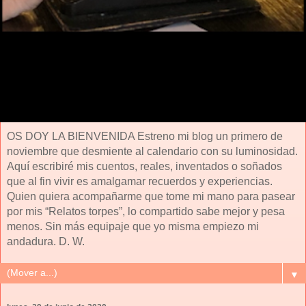
OS DOY LA BIENVENIDA Estreno mi blog un primero de
noviembre que desmiente al calendario con su luminosidad.
Aquí escribiré mis cuentos, reales, inventados o soñados
que al fin vivir es amalgamar recuerdos y experiencias.
Quien quiera acompañarme que tome mi mano para pasear
por mis “Relatos torpes”, lo compartido sabe mejor y pesa
menos. Sin más equipaje que yo misma empiezo mi
andadura. D. W.
▼