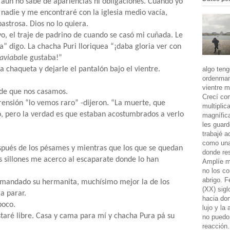
aún no sabe de apariencias ni obligaciones. Cuando yo
nadie y me encontraré con la iglesia medio vacía,
strosa. Dios no lo quiera.
o, el traje de padrino de cuando se casó mi cuñada. Le
” digo. La chacha Puri lloriquea “¡daba gloria ver con
aviaba
le gustaba!”
algo teng
a chaqueta y dejarle el pantalón bajo el vientre.
ordenman
vientre m
esde que nos casamos.
Crecí co
prensión “lo vemos raro” -dijeron. “La muerte, que
multiplic
o, pero la verdad es que estaban acostumbrados a verlo
magnífic
les guard
trabajé a
como una 
espués de los pésames y mientras que los que se quedan
donde res
s sillones me acerco al escaparate donde lo han
Amplíe m
no los co
abrigo. 
 mandado su hermanita, muchísimo mejor la de los
(XX) sigl
a parar.
hacia don
poco.
lujo y la
aré libre. Casa y cama para mí y chacha Pura pá su
no puedo 
reacción.