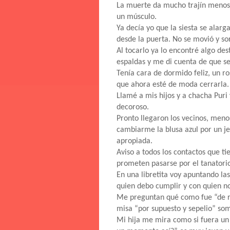
La muerte da mucho trajín menos
un músculo.
Ya decía yo que la siesta se alarga
desde la puerta. No se movió y so
Al tocarlo ya lo encontré algo de
espaldas y me di cuenta de que s
Tenía cara de dormido feliz, un ro
que ahora esté de moda cerrarla.
Llamé a mis hijos y a chacha Puri 
decoroso.
Pronto llegaron los vecinos, meno
cambiarme la blusa azul por un je
apropiada.
Aviso a todos los contactos que t
prometen pasarse por el tanatorio
En una libretita voy apuntando las
quien debo cumplir y con quien n
Me preguntan qué como fue “de re
misa “por supuesto y sepelio” so
Mi hija me mira como si fuera u