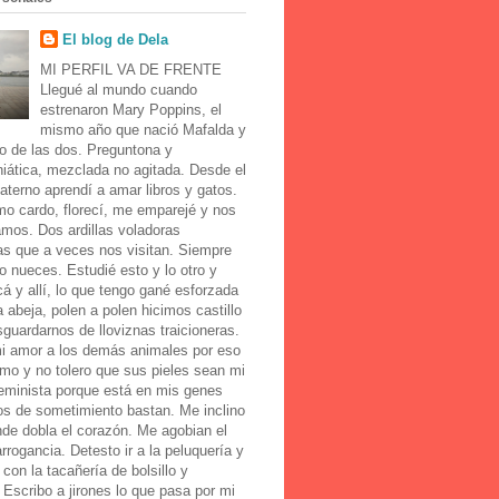
El blog de Dela
MI PERFIL VA DE FRENTE
Llegué al mundo cuando
estrenaron Mary Poppins, el
mismo año que nació Mafalda y
o de las dos. Preguntona y
iática, mezclada no agitada. Desde el
aterno aprendí a amar libros y gatos.
mo cardo, florecí, me emparejé y nos
amos. Dos ardillas voladoras
as que a veces nos visitan. Siempre
o nueces. Estudié esto y lo otro y
cá y allí, lo que tengo gané esforzada
abeja, polen a polen hicimos castillo
guardarnos de lloviznas traicioneras.
i amor a los demás animales por eso
mo y no tolero que sus pieles sean mi
Feminista porque está en mis genes
os de sometimiento bastan. Me inclino
de dobla el corazón. Me agobian el
 arrogancia. Detesto ir a la peluquería y
con la tacañería de bolsillo y
 Escribo a jirones lo que pasa por mi