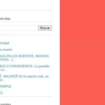
ste blog
incipal
ra muerte
SAS PA LOS MUERTOS, BATATAS
IVOS. (...
BLE A CONVENIENCIA La pantalla
co...
, BALANCÉ No la soporto más, es
e ...
 SIMPLE
TA
rsonales