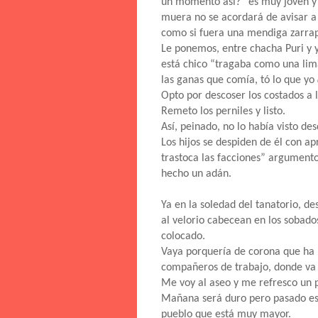
un momento así?” es muy joven y 
muera no se acordará de avisar a 
como si fuera una mendiga zarrapa
Le ponemos, entre chacha Puri y y
está chico “tragaba como una lima
las ganas que comía, tó lo que yo
Opto por descoser los costados a l
Remeto los perniles y listo.
Así, peinado, no lo había visto d
Los hijos se despiden de él con a
trastoca las facciones” argument
hecho un adán.
Ya en la soledad del tanatorio, d
al velorio cabecean en los sobado
colocado.
Vaya porquería de corona que ha
compañeros de trabajo, donde va 
Me voy al aseo y me refresco un 
Mañana será duro pero pasado est
pueblo que está muy mayor.