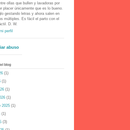
tre ollas que bullen y lavadoras por
or placer únicamente que es lo bueno.
lo gestando letras y ahora salen en
 múltiples. Es fácil el parto con el
áctil. D. W.
mi perfil
iar abuso
el blog
26
(1)
6
(1)
026
(1)
026
(1)
e 2025
(1)
5
(1)
5
(3)
025
(1)