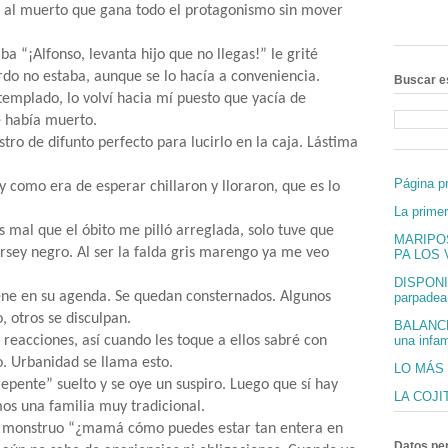
 al muerto que gana todo el protagonismo sin mover
ba “¡Alfonso, levanta hijo que no llegas!” le grité
rdo no estaba, aunque se lo hacía a conveniencia.
Buscar e
stemplado, lo volví hacia mí puesto que yacía de
e había muerto.
stro de difunto perfecto para lucirlo en la caja. Lástima
Página pr
y como era de esperar chillaron y lloraron, que es lo
La prime
s mal que el óbito me pilló arreglada, solo tuve que
MARIPO
rsey negro. Al ser la falda gris marengo ya me veo
PA LOS V
DISPONI
iene en su agenda. Se quedan consternados. Algunos
parpadea 
, otros se disculpan.
BALANCÉ
 reacciones, así cuando les toque a ellos sabré con
una infam
o. Urbanidad se llama esto.
LO MÁS
pente” suelto y se oye un suspiro. Luego que sí hay
LA COJI
mos una familia muy tradicional.
n monstruo “¿mamá cómo puedes estar tan entera en
Datos pe