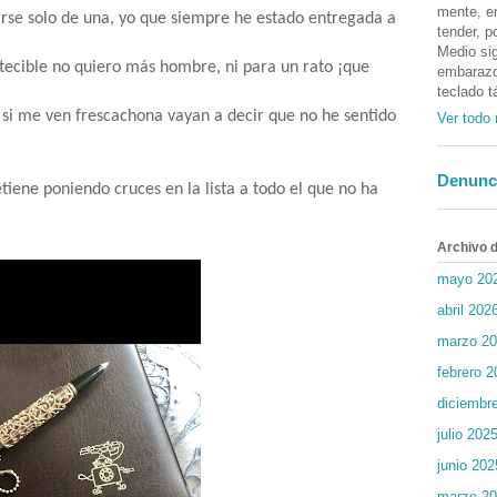
mente, en
arse solo de una, yo que siempre he estado entregada a
tender, p
Medio sig
cible no quiero más hombre, ni para un rato ¡que
embarazos
teclado t
i me ven frescachona vayan a decir que no he sentido
Ver todo 
Denunc
retiene poniendo cruces en la lista a todo el que no ha
Archivo d
mayo 20
abril 202
marzo 2
febrero 2
diciembr
julio 202
junio 202
marzo 2