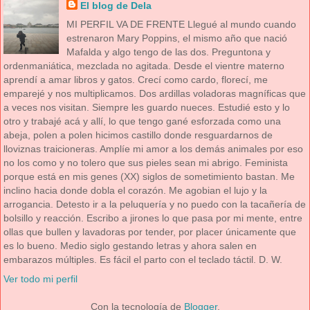
El blog de Dela
MI PERFIL VA DE FRENTE Llegué al mundo cuando
estrenaron Mary Poppins, el mismo año que nació
Mafalda y algo tengo de las dos. Preguntona y
ordenmaniática, mezclada no agitada. Desde el vientre materno
aprendí a amar libros y gatos. Crecí como cardo, florecí, me
emparejé y nos multiplicamos. Dos ardillas voladoras magníficas que
a veces nos visitan. Siempre les guardo nueces. Estudié esto y lo
otro y trabajé acá y allí, lo que tengo gané esforzada como una
abeja, polen a polen hicimos castillo donde resguardarnos de
lloviznas traicioneras. Amplíe mi amor a los demás animales por eso
no los como y no tolero que sus pieles sean mi abrigo. Feminista
porque está en mis genes (XX) siglos de sometimiento bastan. Me
inclino hacia donde dobla el corazón. Me agobian el lujo y la
arrogancia. Detesto ir a la peluquería y no puedo con la tacañería de
bolsillo y reacción. Escribo a jirones lo que pasa por mi mente, entre
ollas que bullen y lavadoras por tender, por placer únicamente que
es lo bueno. Medio siglo gestando letras y ahora salen en
embarazos múltiples. Es fácil el parto con el teclado táctil. D. W.
Ver todo mi perfil
Con la tecnología de
Blogger
.