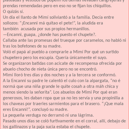
plateadas y vestidos de popelín los demás llevaban cangrejeras y
prendas remendadas pero en eso no se fijan los chiquillos.
O quizás sí.
Un día el llanto de Mimí soliviantó a la familia. Decía entre
sollozos: “¡Encanni má quitao el pete!”, la aludida era
también acusada por sus propios hermanillos.
—Encanni, guapa, ¿donde has puesto el chupete?.
Callaba ante las promesas del trueque por caramelos, no habló ni
tras los bofetones de su madre.
Voló el papá al pueblo a comprarle a Mimí Por qué un surtido
chupetero pero los escupía. Quería únicamente el suyo.
Se organizaron batidas con acicate de recompensa ofrecida por
abuelo chocho de nieta única pero no se encontró.
Mimí lloró tres días y dos noches y a la tercera se conformó.
A la Encanni su padre le calentó el culo con la alpargata, “no é
normá que una niña grande le quite cosah a otra máh chica y
menos siendo la señorita”. Los abuelos de Mimi Por qué eran
generosos, les daban ropa que ya no les servía y una propinilla a
los chaveas por traerles sarmientos para el brasero. “¡Que mala
eres Encanni!”, concluyó su madre.
La pequeña verduga no derramó ni una lágrima.
Pasado unos días se coló furtivamente en el corral, allí, debajo de
los gallinazos y la paja sucia estaba el chupete.