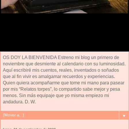
OS DOY LA BIENVENIDA Estreno mi blog un primero de
noviembre que desmiente al calendario con su luminosidad.
Aquí escribiré mis cuentos, reales, inventados o soñados
que al fin vivir es amalgamar recuerdos y experiencias.
Quien quiera acompañarme que tome mi mano para pasear
por mis “Relatos torpes”, lo compartido sabe mejor y pesa
menos. Sin más equipaje que yo misma empiezo mi
andadura. D. W.
▼